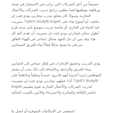
خصيصاً من أجل الشركات التي ترغب في الاستثمار في صحة
ورفاهية موظفيها قمنا بتطوير برامج تدريب للشركات والأعمال
التجارية. وسواءً كان يتعلق بتدرب تيجارتي بودي فيت إن
سبيريت TIJARTI Bodyfit Inspirit مكثف، أو أسبوع بقاء على
قيد الحياة في الخارج، أو متابعة تدريب متوسع على مدى فترة
أطول. يمكن لتيجارتي بودي فيت إن سبيريت أن تقدم لكم كل
هذا. وقد تبين أن بذل الجهد بشكل جماعي في الهواء الطلق
سرعان ما يصبح شكلاً فعالاً لبناء الفريق المتضامن.
يؤدي التدريب وتحقيق الإنجازات في إطار جماعي إلى التضامن
وبناء الفريق والترابط. وبالإضافة إلى ذلك يجب أن يشعر
الموظفين (مرة أخرى) أنهم قادرون جسدياً وعقلياً وعاطفياً على
أداء عملهم. تيجارتي بودي فيت إن سبيريت TIJARTI Bodyfit
Inspirit لتدريب الشركات والأعمال التجارية تقوم بتفسيم
عناصر الكثافة والمثابرة والاسترخاء والأنس بالنسب المثالية.
استفسر عن الإمكانيات المتوفرة أو اتصل بنا.