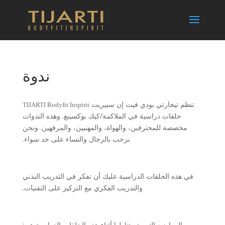
ندوة
تنظم تيجارتي بودي فيت إن سبيريت
TIJARTI Bodyfit Inspirit
حلقات دراسية في الملاكمة/كيك بوكسينغ. وهذه الندوات
مخصصة للمحترفين، والهواة، والمهنيين، والمرفهين. ونحن
نرحب بالرجال والنساء على حد سواء.
في هذه الحلقات الدراسية عليك أن تفكر في التدريب البدني
والتدريب الفكري مع التركيز على التقنيات.
المواضيع التي يتم تناولها أثناء هذه الحلقات الدراسية هي: